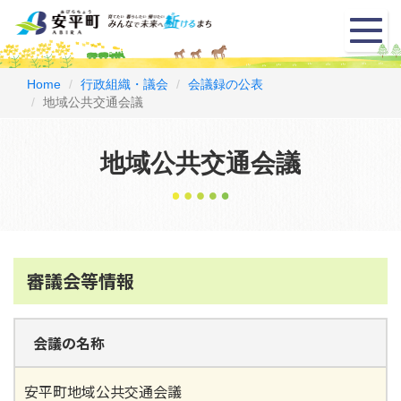
メ
ニ
ュ
ー
Home
行政組織・議会
会議録の公表
地域公共交通会議
地域公共交通会議
審議会等情報
会議の名称
安平町地域公共交通会議