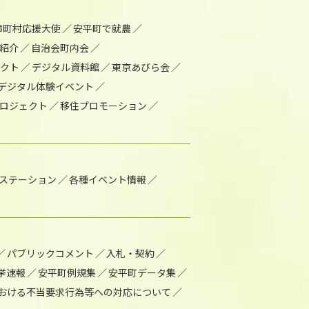
市町村応援大使
安平町で就農
紹介
自治会町内会
ェクト
デジタル資料館
東京あびら会
デジタル体験イベント
ロジェクト
移住プロモーション
1ステーション
各種イベント情報
パブリックコメント
入札・契約
挙速報
安平町例規集
安平町データ集
おける不当要求行為等への対応について