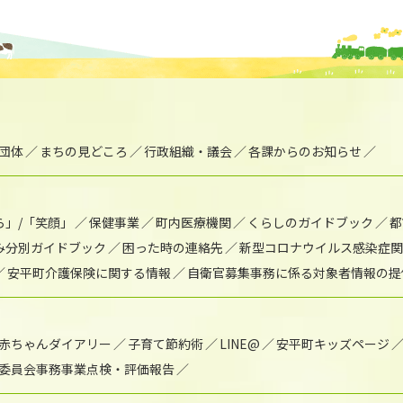
団体
まちの見どころ
行政組織・議会
各課からのお知らせ
ら」/「笑顔」
保健事業
町内医療機関
くらしのガイドブック
都
み分別ガイドブック
困った時の連絡先
新型コロナウイルス感染症関
安平町介護保険に関する情報
自衛官募集事務に係る対象者情報の提
赤ちゃんダイアリー
子育て節約術
LINE@
安平町キッズページ
委員会事務事業点検・評価報告