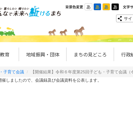
あ
あ
あ
あ
背景色変更
文字
サイ
教育
地域振興・団体
まちの見どころ
行政
・子育て会議
【開催結果】令和６年度第25回子ども・子育て会議（
開催しましたので、会議録及び会議資料を公表します。