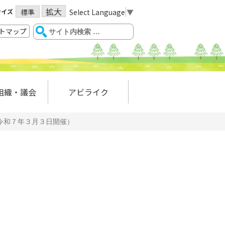
拡大
サイズ
Select Language
▼
標準
トマップ
組織・議会
アビライク
令和７年３月３日開催）