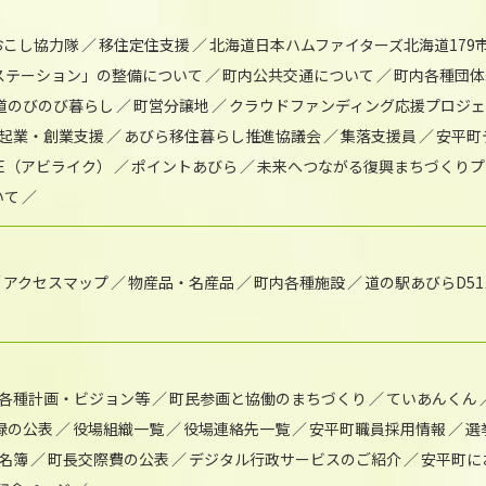
おこし協力隊
移住定住支援
北海道日本ハムファイターズ北海道179
)ステーション」の整備について
町内公共交通について
町内各種団体
道のびのび暮らし
町営分譲地
クラウドファンディング応援プロジ
起業・創業支援
あびら移住暮らし推進協議会
集落支援員
安平町
IKE（アビライク）
ポイントあびら
未来へつながる復興まちづくりプ
いて
アクセスマップ
物産品・名産品
町内各種施設
道の駅あびらD5
各種計画・ビジョン等
町民参画と協働のまちづくり
ていあんくん
録の公表
役場組織一覧
役場連絡先一覧
安平町職員採用情報
選
名簿
町長交際費の公表
デジタル行政サービスのご紹介
安平町に