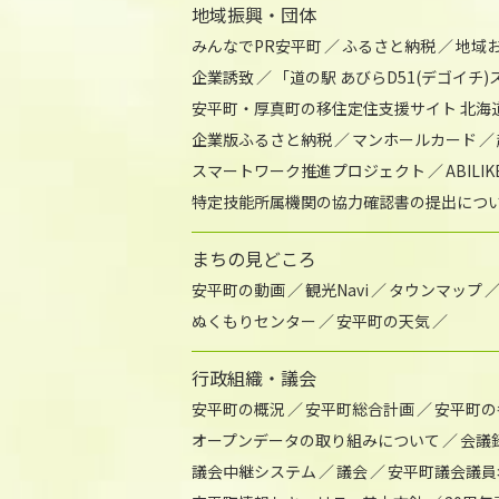
地域振興・団体
みんなでPR安平町
ふるさと納税
地域
企業誘致
「道の駅 あびらD51(デゴイチ
安平町・厚真町の移住定住支援サイト 北海
企業版ふるさと納税
マンホールカード
スマートワーク推進プロジェクト
ABIL
特定技能所属機関の協力確認書の提出につ
まちの見どころ
安平町の動画
観光Navi
タウンマップ
ぬくもりセンター
安平町の天気
行政組織・議会
安平町の概況
安平町総合計画
安平町の
オープンデータの取り組みについて
会議
議会中継システム
議会
安平町議会議員