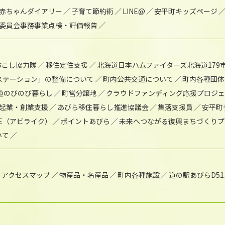
赤ちゃんダイアリー
子育て節約術
LINE@
安平町キッズページ
委員会事務事業点検・評価報告
おこし協力隊
移住定住支援
北海道日本ハムファイターズ北海道179
)ステーション」の整備について
町内公共交通について
町内各種団体
道のびのび暮らし
町営分譲地
クラウドファンディング応援プロジ
起業・創業支援
あびら移住暮らし推進協議会
集落支援員
安平町
IKE（アビライク）
ポイントあびら
未来へつながる復興まちづくりプ
いて
アクセスマップ
物産品・名産品
町内各種施設
道の駅あびらD5