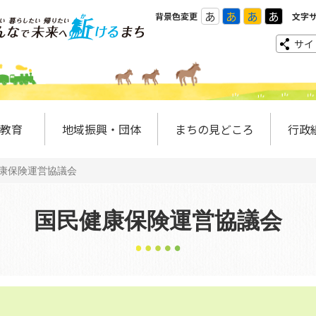
あ
あ
あ
あ
背景色変更
文字
サイ
教育
地域振興・団体
まちの見どころ
行政
康保険運営協議会
国民健康保険運営協議会