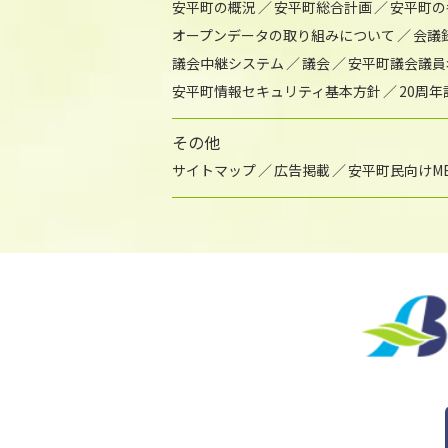
安平町の概況
安平町総合計画
安平町の
オープンデータの取り組みについて
会議
議会中継システム
議会
安平町議会議員
安平町情報セキュリティ基本方針
20周
その他
サイトマップ
広告掲載
安平町民向けME