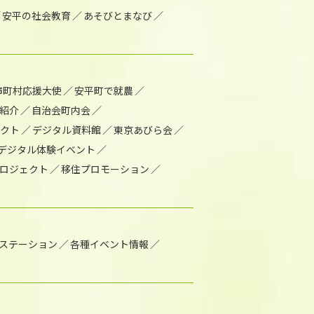
安平の社会教育
あそびとまなび
市町村応援大使
安平町で就農
紹介
自治会町内会
ェクト
デジタル資料館
東京あびら会
デジタル体験イベント
ロジェクト
移住プロモーション
1ステーション
各種イベント情報