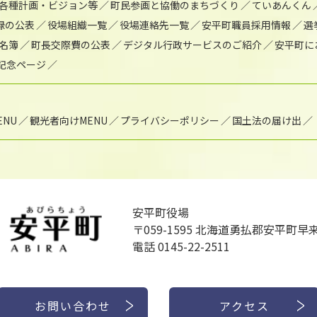
各種計画・ビジョン等
町民参画と協働のまちづくり
ていあんくん
録の公表
役場組織一覧
役場連絡先一覧
安平町職員採用情報
選
名簿
町長交際費の公表
デジタル行政サービスのご紹介
安平町に
年記念ページ
NU
観光者向けMENU
プライバシーポリシー
国土法の届け出
安平町役場
〒059-1595
北海道勇払郡安平町早来
電話 0145-22-2511
お問い合わせ
アクセス