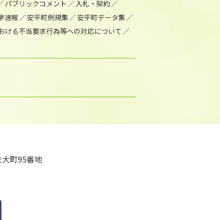
パブリックコメント
入札・契約
挙速報
安平町例規集
安平町データ集
おける不当要求行為等への対応について
大町95番地