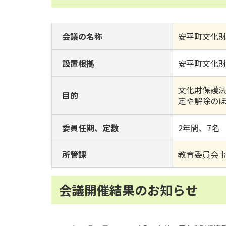
会議の名称
安平町文化
設置根拠
安平町文化
文化財保護
目的
定や解除の
委員任期、定数
2年間、7名
所管課
教育委員会
会議開催結果のお知らせ