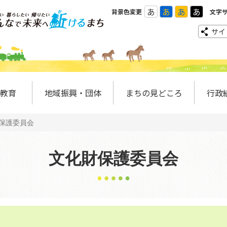
あ
あ
あ
あ
背景色変更
文字
サイ
教育
地域振興・団体
まちの見どころ
行政
保護委員会
文化財保護委員会