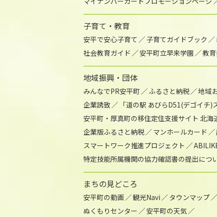
マイナンバーカードプロモーションページ
子育て・教育
安平で安心子育て
子育てガイドブック
社会教育ガイド
安平町立早来学園
教育
地域振興・団体
みんなでPR安平町
ふるさと納税
地域
企業誘致
「道の駅 あびらD51(デゴイチ
安平町・厚真町の移住定住支援サイト 北海
企業版ふるさと納税
マンホールカード
スマートワーク推進プロジェクト
ABIL
特定技能所属機関の協力確認書の提出につ
まちの見どころ
安平町の動画
観光Navi
タウンマップ
ぬくもりセンター
安平町の天気