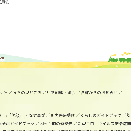
委員会
団体
まちの見どころ
行政組織・議会
各課からのお知らせ
ら」/「笑顔」
保健事業
町内医療機関
くらしのガイドブック
都
み分別ガイドブック
困った時の連絡先
新型コロナウイルス感染症関