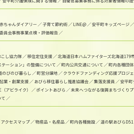
安平町介護保険に関する情報
自衛官募集事務に係る対象者情報の提
赤ちゃんダイアリー
子育て節約術
LINE@
安平町キッズページ
委員会事務事業点検・評価報告
おこし協力隊
移住定住支援
北海道日本ハムファイターズ北海道179
)ステーション」の整備について
町内公共交通について
町内各種団体
道のびのび暮らし
町営分譲地
クラウドファンディング応援プロジ
起業・創業支援
あびら移住暮らし推進協議会
集落支援員
安平町
IKE（アビライク）
ポイントあびら
未来へつながる復興まちづくりプ
いて
アクセスマップ
物産品・名産品
町内各種施設
道の駅あびらD5