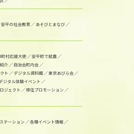
供
安平の社会教育
あそびとまなび
市町村応援大使
安平町で就農
紹介
自治会町内会
ェクト
デジタル資料館
東京あびら会
デジタル体験イベント
ロジェクト
移住プロモーション
1ステーション
各種イベント情報