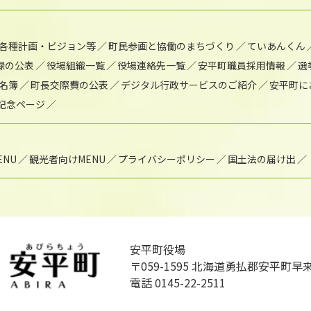
各種計画・ビジョン等
町民参画と協働のまちづくり
ていあんくん
録の公表
役場組織一覧
役場連絡先一覧
安平町職員採用情報
選
名簿
町長交際費の公表
デジタル行政サービスのご紹介
安平町に
年記念ページ
NU
観光者向けMENU
プライバシーポリシー
国土法の届け出
安平町役場
〒059-1595
北海道勇払郡安平町早来
電話 0145-22-2511