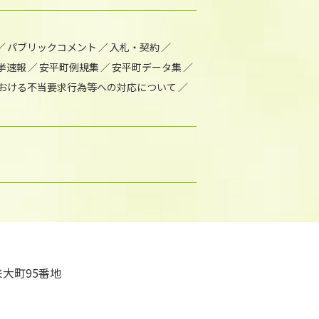
パブリックコメント
入札・契約
挙速報
安平町例規集
安平町データ集
おける不当要求行為等への対応について
大町95番地