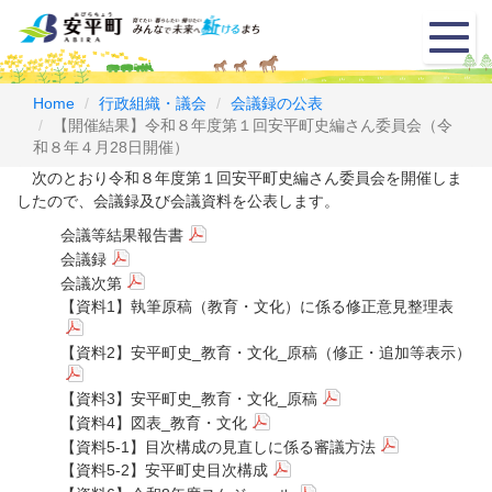
メ
ニ
ュ
ー
Home
行政組織・議会
会議録の公表
【開催結果】令和８年度第１回安平町史編さん委員会（令
和８年４月28日開催）
次のとおり令和８年度第１回安平町史編さん委員会を開催しま
したので、会議録及び会議資料を公表します。
会議等結果報告書
会議録
会議次第
【資料1】執筆原稿（教育・文化）に係る修正意見整理表
【資料2】安平町史_教育・文化_原稿（修正・追加等表示）
【資料3】安平町史_教育・文化_原稿
【資料4】図表_教育・文化
【資料5-1】目次構成の見直しに係る審議方法
【資料5-2】安平町史目次構成