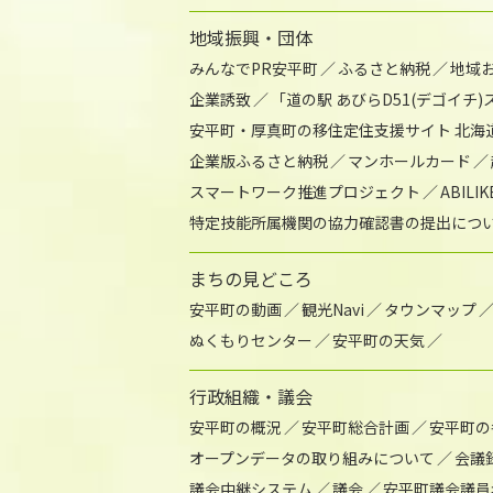
地域振興・団体
みんなでPR安平町
ふるさと納税
地域
企業誘致
「道の駅 あびらD51(デゴイチ
安平町・厚真町の移住定住支援サイト 北海
企業版ふるさと納税
マンホールカード
スマートワーク推進プロジェクト
ABIL
特定技能所属機関の協力確認書の提出につ
まちの見どころ
安平町の動画
観光Navi
タウンマップ
ぬくもりセンター
安平町の天気
行政組織・議会
安平町の概況
安平町総合計画
安平町の
オープンデータの取り組みについて
会議
議会中継システム
議会
安平町議会議員