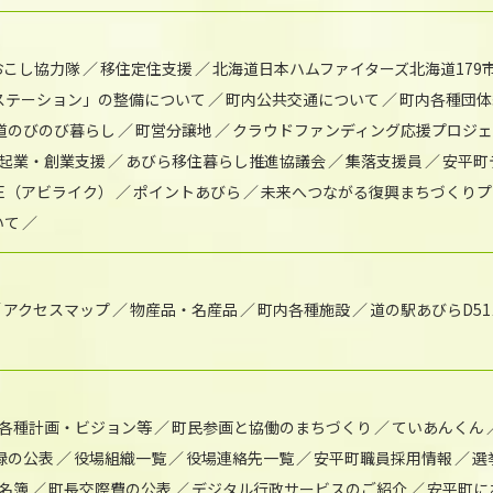
おこし協力隊
移住定住支援
北海道日本ハムファイターズ北海道179
)ステーション」の整備について
町内公共交通について
町内各種団体
道のびのび暮らし
町営分譲地
クラウドファンディング応援プロジ
起業・創業支援
あびら移住暮らし推進協議会
集落支援員
安平町
IKE（アビライク）
ポイントあびら
未来へつながる復興まちづくりプ
いて
アクセスマップ
物産品・名産品
町内各種施設
道の駅あびらD5
各種計画・ビジョン等
町民参画と協働のまちづくり
ていあんくん
録の公表
役場組織一覧
役場連絡先一覧
安平町職員採用情報
選
名簿
町長交際費の公表
デジタル行政サービスのご紹介
安平町に