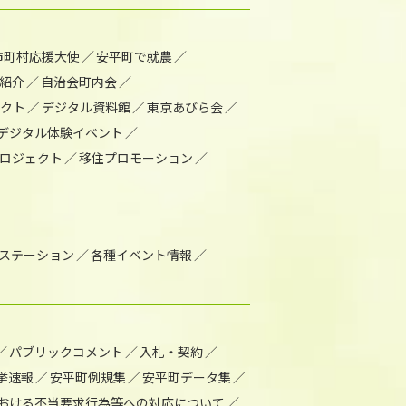
市町村応援大使
安平町で就農
紹介
自治会町内会
ェクト
デジタル資料館
東京あびら会
デジタル体験イベント
ロジェクト
移住プロモーション
1ステーション
各種イベント情報
パブリックコメント
入札・契約
挙速報
安平町例規集
安平町データ集
おける不当要求行為等への対応について