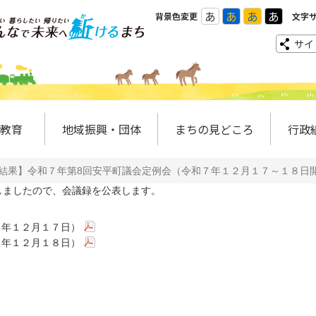
あ
あ
あ
あ
背景色変更
文字
サイ
教育
地域振興・団体
まちの見どころ
行政
結果】令和７年第8回安平町議会定例会（令和７年１２月１７～１８日
ましたので、会議録を公表します。
７年１２月１７日）
７年１２月１８日）