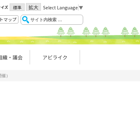
拡大
サイズ
Select Language
▼
標準
トマップ
組織・議会
アビライク
開催）