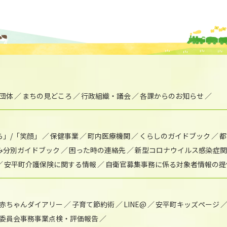
団体
まちの見どころ
行政組織・議会
各課からのお知らせ
ら」/「笑顔」
保健事業
町内医療機関
くらしのガイドブック
都
み分別ガイドブック
困った時の連絡先
新型コロナウイルス感染症関
安平町介護保険に関する情報
自衛官募集事務に係る対象者情報の提
赤ちゃんダイアリー
子育て節約術
LINE@
安平町キッズページ
委員会事務事業点検・評価報告