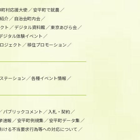
市町村応援大使
安平町で就農
紹介
自治会町内会
ェクト
デジタル資料館
東京あびら会
デジタル体験イベント
ロジェクト
移住プロモーション
1ステーション
各種イベント情報
パブリックコメント
入札・契約
挙速報
安平町例規集
安平町データ集
おける不当要求行為等への対応について