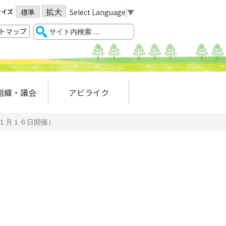
拡大
サイズ
Select Language
▼
標準
トマップ
組織・議会
アビライク
１月１６日開催）