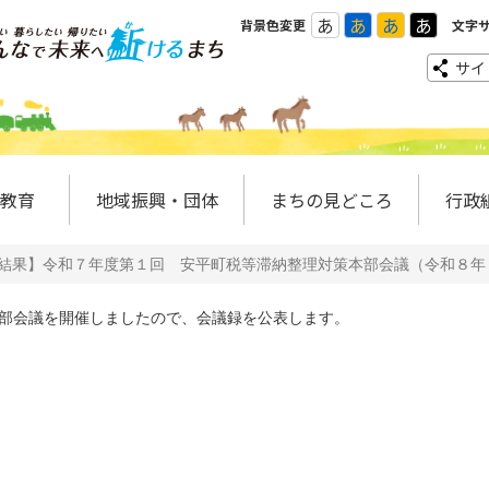
あ
あ
あ
あ
背景色変更
文字
サイ
教育
地域振興・団体
まちの見どころ
行政
結果】令和７年度第１回 安平町税等滞納整理対策本部会議（令和８年
部会議を開催しましたので、会議録を公表します。