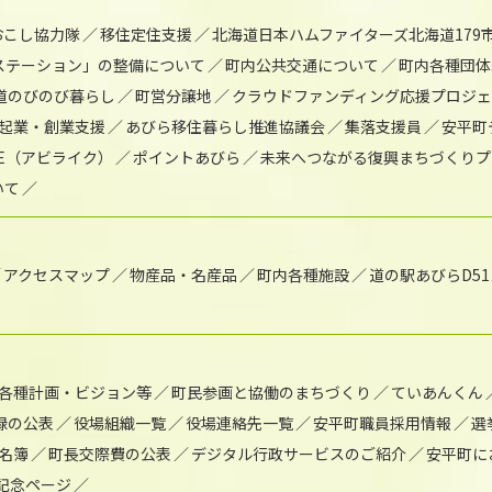
おこし協力隊
移住定住支援
北海道日本ハムファイターズ北海道179
)ステーション」の整備について
町内公共交通について
町内各種団体
道のびのび暮らし
町営分譲地
クラウドファンディング応援プロジ
起業・創業支援
あびら移住暮らし推進協議会
集落支援員
安平町
IKE（アビライク）
ポイントあびら
未来へつながる復興まちづくりプ
いて
アクセスマップ
物産品・名産品
町内各種施設
道の駅あびらD5
各種計画・ビジョン等
町民参画と協働のまちづくり
ていあんくん
録の公表
役場組織一覧
役場連絡先一覧
安平町職員採用情報
選
名簿
町長交際費の公表
デジタル行政サービスのご紹介
安平町に
年記念ページ