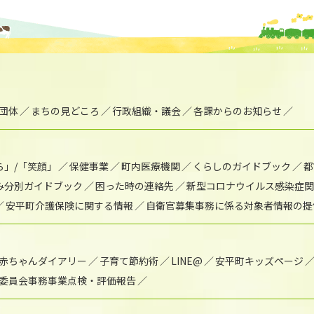
団体
まちの見どころ
行政組織・議会
各課からのお知らせ
ら」/「笑顔」
保健事業
町内医療機関
くらしのガイドブック
都
み分別ガイドブック
困った時の連絡先
新型コロナウイルス感染症関
安平町介護保険に関する情報
自衛官募集事務に係る対象者情報の提
赤ちゃんダイアリー
子育て節約術
LINE@
安平町キッズページ
委員会事務事業点検・評価報告