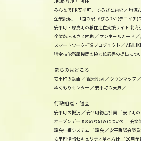
地域振興・団体
みんなでPR安平町
ふるさと納税
地域
企業誘致
「道の駅 あびらD51(デゴイチ
安平町・厚真町の移住定住支援サイト 北海
企業版ふるさと納税
マンホールカード
スマートワーク推進プロジェクト
ABIL
特定技能所属機関の協力確認書の提出につ
まちの見どころ
安平町の動画
観光Navi
タウンマップ
ぬくもりセンター
安平町の天気
行政組織・議会
安平町の概況
安平町総合計画
安平町の
オープンデータの取り組みについて
会議
議会中継システム
議会
安平町議会議員
安平町情報セキュリティ基本方針
20周