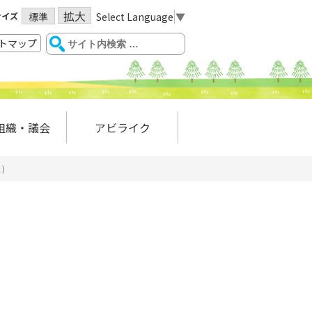
拡大
サイズ
Select Language
▼
標準
トマップ
組織・議会
アビライク
催）