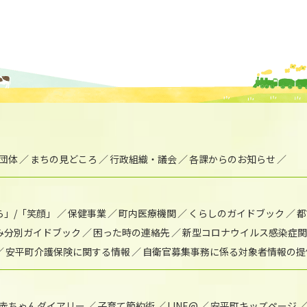
団体
まちの見どころ
行政組織・議会
各課からのお知らせ
ら」/「笑顔」
保健事業
町内医療機関
くらしのガイドブック
都
み分別ガイドブック
困った時の連絡先
新型コロナウイルス感染症関
安平町介護保険に関する情報
自衛官募集事務に係る対象者情報の提
赤ちゃんダイアリー
子育て節約術
LINE@
安平町キッズページ