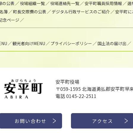
録の公表
役場組織一覧
役場連絡先一覧
安平町職員採用情報
選
名簿
町長交際費の公表
デジタル行政サービスのご紹介
安平町に
年記念ページ
NU
観光者向けMENU
プライバシーポリシー
国土法の届け出
安平町役場
〒059-1595
北海道勇払郡安平町早来
電話 0145-22-2511
お問い合わせ
アクセス