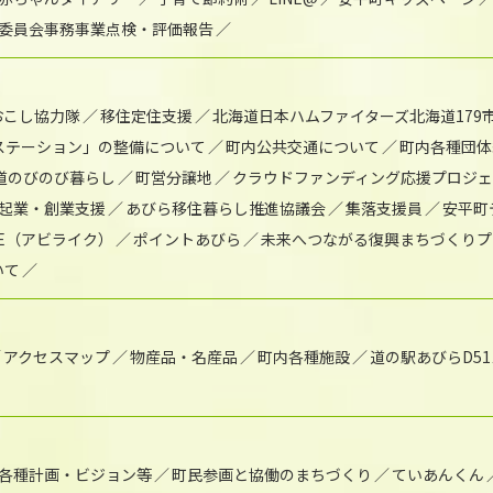
委員会事務事業点検・評価報告
おこし協力隊
移住定住支援
北海道日本ハムファイターズ北海道179
)ステーション」の整備について
町内公共交通について
町内各種団体
道のびのび暮らし
町営分譲地
クラウドファンディング応援プロジ
起業・創業支援
あびら移住暮らし推進協議会
集落支援員
安平町
IKE（アビライク）
ポイントあびら
未来へつながる復興まちづくりプ
いて
アクセスマップ
物産品・名産品
町内各種施設
道の駅あびらD5
各種計画・ビジョン等
町民参画と協働のまちづくり
ていあんくん