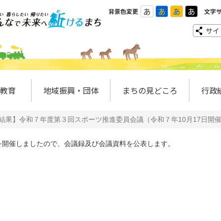
あ
あ
あ
あ
背景色変更
文字
サイ
教育
地域振興・団体
まちの見どころ
行政
結果】令和７年度第３回スポーツ推進委員会議（令和７年10月17日開
開催しましたので、会議録及び会議資料を公表します。