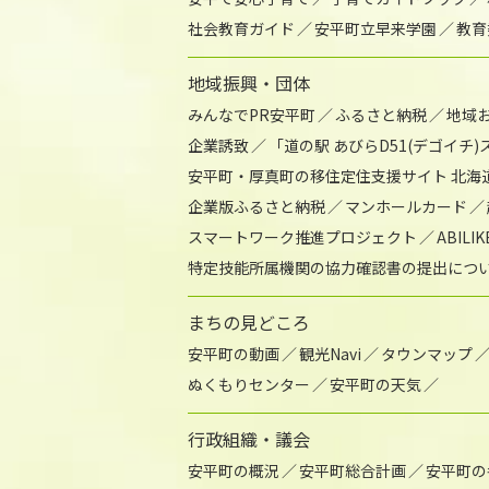
社会教育ガイド
安平町立早来学園
教育
地域振興・団体
みんなでPR安平町
ふるさと納税
地域
企業誘致
「道の駅 あびらD51(デゴイチ
安平町・厚真町の移住定住支援サイト 北海
企業版ふるさと納税
マンホールカード
スマートワーク推進プロジェクト
ABIL
特定技能所属機関の協力確認書の提出につ
まちの見どころ
安平町の動画
観光Navi
タウンマップ
ぬくもりセンター
安平町の天気
行政組織・議会
安平町の概況
安平町総合計画
安平町の