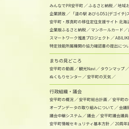
みんなでPR安平町
ふるさと納税
地域
企業誘致
「道の駅 あびらD51(デゴイチ
安平町・厚真町の移住定住支援サイト 北海
企業版ふるさと納税
マンホールカード
スマートワーク推進プロジェクト
ABIL
特定技能所属機関の協力確認書の提出につ
まちの見どころ
安平町の動画
観光Navi
タウンマップ
ぬくもりセンター
安平町の天気
行政組織・議会
安平町の概況
安平町総合計画
安平町の
オープンデータの取り組みについて
会議
議会中継システム
議会
安平町議会議員
安平町情報セキュリティ基本方針
20周