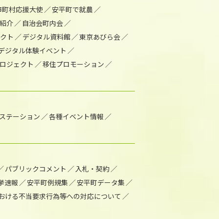
市町村応援大使
安平町で就農
紹介
自治会町内会
ェクト
デジタル資料館
東京あびら会
デジタル体験イベント
ロジェクト
移住プロモーション
1ステーション
各種イベント情報
パブリックコメント
入札・契約
挙速報
安平町例規集
安平町データ集
おける不当要求行為等への対応について