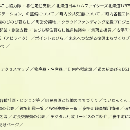
おこし協力隊
移住定住支援
北海道日本ハムファイターズ北海道179
)ステーション」の整備について
町内公共交通について
町内各種団体
道のびのび暮らし
町営分譲地
クラウドファンディング応援プロジ
起業・創業支援
あびら移住暮らし推進協議会
集落支援員
安平町
IKE（アビライク）
ポイントあびら
未来へつながる復興まちづくりプ
いて
アクセスマップ
物産品・名産品
町内各種施設
道の駅あびらD5
各種計画・ビジョン等
町民参画と協働のまちづくり
ていあんくん
録の公表
役場組織一覧
役場連絡先一覧
安平町職員採用情報
選
名簿
町長交際費の公表
デジタル行政サービスのご紹介
安平町に
年記念ページ