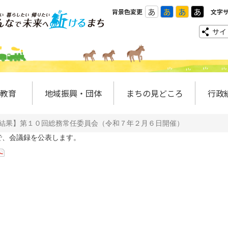
あ
あ
あ
あ
背景色変更
文字
サイ
教育
地域振興・団体
まちの見どころ
行政
結果】第１０回総務常任委員会（令和７年２月６日開催）
で、会議録を公表します。