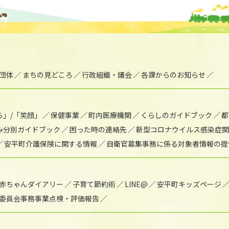
団体
まちの見どころ
行政組織・議会
各課からのお知らせ
ら」/「笑顔」
保健事業
町内医療機関
くらしのガイドブック
都
み分別ガイドブック
困った時の連絡先
新型コロナウイルス感染症関
安平町介護保険に関する情報
自衛官募集事務に係る対象者情報の提
赤ちゃんダイアリー
子育て節約術
LINE@
安平町キッズページ
委員会事務事業点検・評価報告