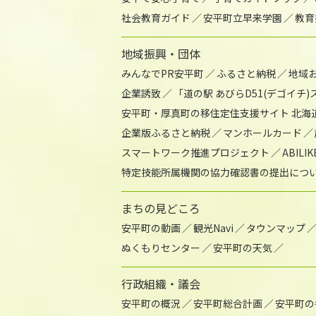
社会教育ガイド
安平町立早来学園
教育
地域振興・団体
みんなでPR安平町
ふるさと納税
地域
企業誘致
「道の駅 あびらD51(デゴイチ
安平町・厚真町の移住定住支援サイト 北海
企業版ふるさと納税
マンホールカード
スマートワーク推進プロジェクト
ABIL
特定技能所属機関の協力確認書の提出につ
まちの見どころ
安平町の動画
観光Navi
タウンマップ
ぬくもりセンター
安平町の天気
行政組織・議会
安平町の概況
安平町総合計画
安平町の