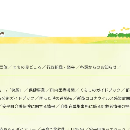
団体
まちの見どころ
行政組織・議会
各課からのお知らせ
ら」/「笑顔」
保健事業
町内医療機関
くらしのガイドブック
都
み分別ガイドブック
困った時の連絡先
新型コロナウイルス感染症関
安平町介護保険に関する情報
自衛官募集事務に係る対象者情報の提
赤ちゃんダイアリー
子育て節約術
LINE@
安平町キッズページ