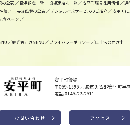
録の公表
役場組織一覧
役場連絡先一覧
安平町職員採用情報
選
名簿
町長交際費の公表
デジタル行政サービスのご紹介
安平町に
年記念ページ
NU
観光者向けMENU
プライバシーポリシー
国土法の届け出
安平町役場
〒059-1595
北海道勇払郡安平町早来
電話 0145-22-2511
お問い合わせ
アクセス