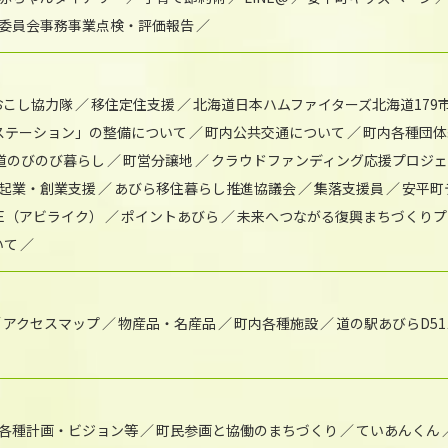
委員会事務事業点検・評価報告
おこし協力隊
移住定住支援
北海道日本ハムファイターズ北海道179
)ステーション」の整備について
町内公共交通について
町内各種団体
道のびのび暮らし
町営分譲地
クラウドファンディング応援プロジ
起業・創業支援
あびら移住暮らし推進協議会
集落支援員
安平町
IKE（アビライク）
ポイントあびら
未来へつながる復興まちづくりプ
いて
アクセスマップ
物産品・名産品
町内各種施設
道の駅あびらD5
各種計画・ビジョン等
町民参画と協働のまちづくり
ていあんくん