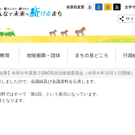
あ
あ
あ
あ
背景色変更
文字
サイ
教育
地域振興・団体
まちの見どころ
行政
結果】令和６年度第２回町民自治推進委員会（令和６年10月１日開催）
催しましたので、会議録及び会議資料を公表します。
資料ではすべて「第1回」という表示になっています。
目となります。