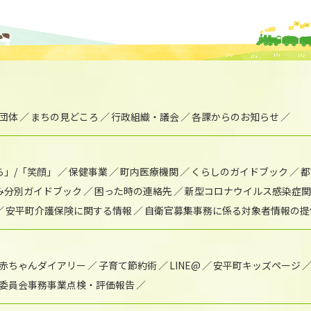
団体
まちの見どころ
行政組織・議会
各課からのお知らせ
ら」/「笑顔」
保健事業
町内医療機関
くらしのガイドブック
都
み分別ガイドブック
困った時の連絡先
新型コロナウイルス感染症関
安平町介護保険に関する情報
自衛官募集事務に係る対象者情報の提
赤ちゃんダイアリー
子育て節約術
LINE@
安平町キッズページ
委員会事務事業点検・評価報告