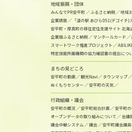
地域振興・団体
みんなでPR安平町
ふるさと納税
地域
企業誘致
「道の駅 あびらD51(デゴイチ
安平町・厚真町の移住定住支援サイト 北海
企業版ふるさと納税
マンホールカード
スマートワーク推進プロジェクト
ABIL
特定技能所属機関の協力確認書の提出につ
まちの見どころ
安平町の動画
観光Navi
タウンマップ
ぬくもりセンター
安平町の天気
行政組織・議会
安平町の概況
安平町総合計画
安平町の
オープンデータの取り組みについて
会議
議会中継システム
議会
安平町議会議員