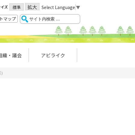
拡大
サイズ
Select Language
▼
標準
トマップ
組織・議会
アビライク
催）