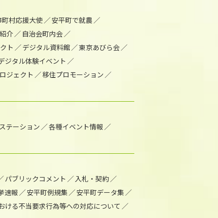
市町村応援大使
安平町で就農
紹介
自治会町内会
ェクト
デジタル資料館
東京あびら会
デジタル体験イベント
ロジェクト
移住プロモーション
1ステーション
各種イベント情報
パブリックコメント
入札・契約
挙速報
安平町例規集
安平町データ集
おける不当要求行為等への対応について