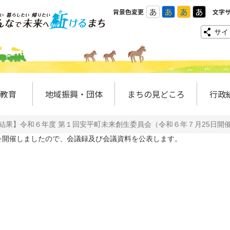
あ
あ
あ
あ
背景色変更
文字
サイ
教育
地域振興・団体
まちの見どころ
行政
結果】令和６年度 第１回安平町未来創生委員会（令和６年７月25日開
開催しましたので、会議録及び会議資料を公表します。