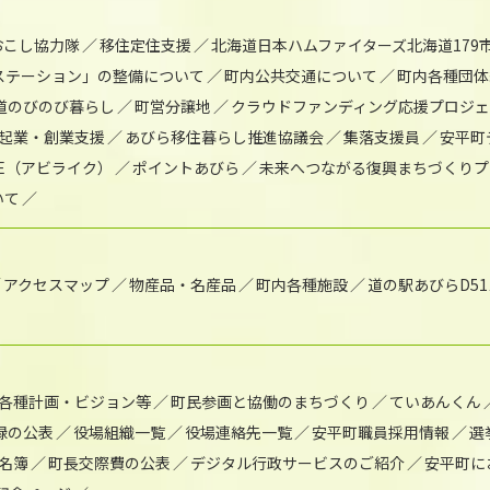
おこし協力隊
移住定住支援
北海道日本ハムファイターズ北海道179
)ステーション」の整備について
町内公共交通について
町内各種団体
道のびのび暮らし
町営分譲地
クラウドファンディング応援プロジ
起業・創業支援
あびら移住暮らし推進協議会
集落支援員
安平町
IKE（アビライク）
ポイントあびら
未来へつながる復興まちづくりプ
いて
アクセスマップ
物産品・名産品
町内各種施設
道の駅あびらD5
各種計画・ビジョン等
町民参画と協働のまちづくり
ていあんくん
録の公表
役場組織一覧
役場連絡先一覧
安平町職員採用情報
選
名簿
町長交際費の公表
デジタル行政サービスのご紹介
安平町に