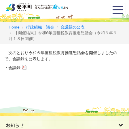
メ
ニ
ュ
ー
Home
行政組織・議会
会議録の公表
【開催結果】令和6年度租税教育推進懇話会（令和６年６
月１８日開催）
次のとおり令和６年度租税教育推進懇話会を開催しましたの
で、会議録を公表します。
・
会議録
お知らせ