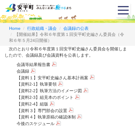
メ
ニ
ュ
ー
Home
行政組織・議会
会議録の公表
【開催結果】令和６年度第１回安平町史編さん委員会（令
和６年５月24日開催）
次のとおり令和６年度第１回安平町史編さん委員会を開催しま
したので、会議録及び会議資料を公表します。
会議等結果報告書
会議録
【資料１】安平町史編さん基本計画案
【資料2-1】執筆要領
【資料2-2】執筆方法のイメージ図
【資料2-3】組見本のポイント
【資料2-4】組版
【資料３】専門部会の設置
【資料４】執筆原稿の確認体制
今後のスケジュール