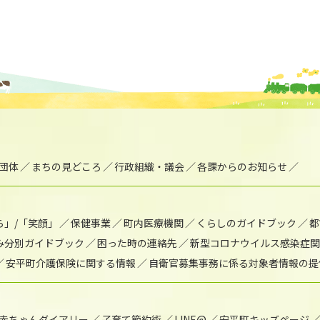
団体
まちの見どころ
行政組織・議会
各課からのお知らせ
ら」/「笑顔」
保健事業
町内医療機関
くらしのガイドブック
都
み分別ガイドブック
困った時の連絡先
新型コロナウイルス感染症関
安平町介護保険に関する情報
自衛官募集事務に係る対象者情報の提
赤ちゃんダイアリー
子育て節約術
LINE@
安平町キッズページ