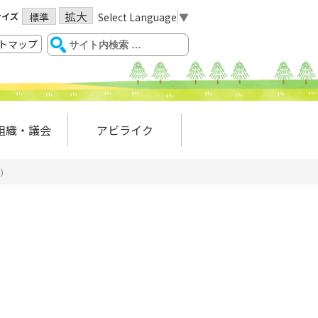
拡大
サイズ
Select Language
▼
標準
トマップ
組織・議会
アビライク
）