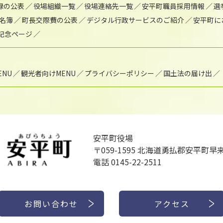
録の公表
役場組織一覧
役場連絡先一覧
安平町職員採用情報
選
名簿
町長交際費の公表
デジタル行政サービスのご紹介
安平町に
年記念ページ
NU
観光者向けMENU
プライバシーポリシー
国土法の届け出
安平町役場
〒059-1595
北海道勇払郡安平町早来
電話 0145-22-2511
お問い合わせ
アクセス