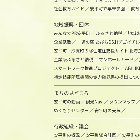
社会教育ガイド
安平町立早来学園
教育
地域振興・団体
みんなでPR安平町
ふるさと納税
地域
企業誘致
「道の駅 あびらD51(デゴイチ
安平町・厚真町の移住定住支援サイト 北海
企業版ふるさと納税
マンホールカード
スマートワーク推進プロジェクト
ABIL
特定技能所属機関の協力確認書の提出につ
まちの見どころ
安平町の動画
観光Navi
タウンマップ
ぬくもりセンター
安平町の天気
行政組織・議会
安平町の概況
安平町総合計画
安平町の