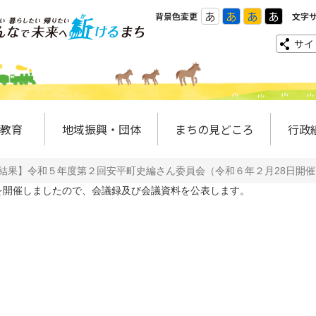
あ
あ
あ
あ
背景色変更
文字
サイ
教育
地域振興・団体
まちの見どころ
行政
結果】令和５年度第２回安平町史編さん委員会（令和６年２月28日開催
開催しましたので、会議録及び会議資料を公表します。