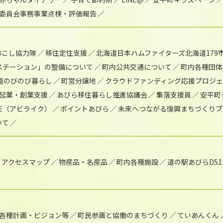
委員会事務事業点検・評価報告
おこし協力隊
移住定住支援
北海道日本ハムファイターズ北海道179
)ステーション」の整備について
町内公共交通について
町内各種団体
道のびのび暮らし
町営分譲地
クラウドファンディング応援プロジ
起業・創業支援
あびら移住暮らし推進協議会
集落支援員
安平町
IKE（アビライク）
ポイントあびら
未来へつながる復興まちづくりプ
いて
アクセスマップ
物産品・名産品
町内各種施設
道の駅あびらD5
各種計画・ビジョン等
町民参画と協働のまちづくり
ていあんくん