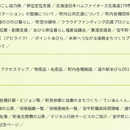
おこし協力隊
移住定住支援
北海道日本ハムファイターズ北海道179
)ステーション」の整備について
町内公共交通について
町内各種団体
道のびのび暮らし
町営分譲地
クラウドファンディング応援プロジ
起業・創業支援
あびら移住暮らし推進協議会
集落支援員
安平町
IKE（アビライク）
ポイントあびら
未来へつながる復興まちづくりプ
いて
アクセスマップ
物産品・名産品
町内各種施設
道の駅あびらD5
各種計画・ビジョン等
町民参画と協働のまちづくり
ていあんくん
録の公表
役場組織一覧
役場連絡先一覧
安平町職員採用情報
選
名簿
町長交際費の公表
デジタル行政サービスのご紹介
安平町に
年記念ページ