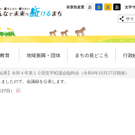
あ
あ
あ
あ
背景色変更
文字
サイ
教育
地域振興・団体
まちの見どころ
行政
結果】令和４年第１０回安平町議会臨時会（令和4年10月27日開催）
しましたので、会議録を公表します。
27日）