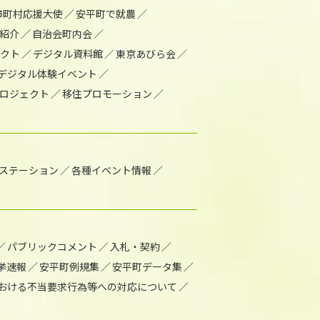
市町村応援大使
安平町で就農
紹介
自治会町内会
ェクト
デジタル資料館
東京あびら会
デジタル体験イベント
ロジェクト
移住プロモーション
1ステーション
各種イベント情報
パブリックコメント
入札・契約
挙速報
安平町例規集
安平町データ集
おける不当要求行為等への対応について