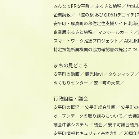
みんなでPR安平町
ふるさと納税
地域
企業誘致
「道の駅 あびらD51(デゴイチ
安平町・厚真町の移住定住支援サイト 北海
企業版ふるさと納税
マンホールカード
スマートワーク推進プロジェクト
ABIL
特定技能所属機関の協力確認書の提出につ
まちの見どころ
安平町の動画
観光Navi
タウンマップ
ぬくもりセンター
安平町の天気
行政組織・議会
安平町の概況
安平町総合計画
安平町の
オープンデータの取り組みについて
会議
議会中継システム
議会
安平町議会議員
安平町情報セキュリティ基本方針
20周