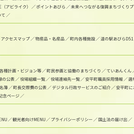
IKE（アビライク）
ポイントあびら
未来へつながる復興まちづくりプ
いて
アクセスマップ
物産品・名産品
町内各種施設
道の駅あびらD5
各種計画・ビジョン等
町民参画と協働のまちづくり
ていあんくん
録の公表
役場組織一覧
役場連絡先一覧
安平町職員採用情報
選
名簿
町長交際費の公表
デジタル行政サービスのご紹介
安平町に
年記念ページ
NU
観光者向けMENU
プライバシーポリシー
国土法の届け出