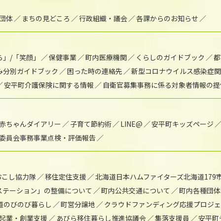
団体
まちの見どころ
行政組織・議会
各課からのお知らせ
ら」/「笑顔」
保健事業
町内医療機関
くらしのガイドブック
都
み分別ガイドブック
困った時の連絡先
新型コロナウイルス感染症関
安平町介護保険に関する情報
自衛官募集事務に係る対象者情報の提
赤ちゃんダイアリー
子育て節約術
LINE@
安平町キッズページ
委員会事務事業点検・評価報告
おこし協力隊
移住定住支援
北海道日本ハムファイターズ北海道179
)ステーション」の整備について
町内公共交通について
町内各種団体
道のびのび暮らし
町営分譲地
クラウドファンディング応援プロジ
起業・創業支援
あびら移住暮らし推進協議会
集落支援員
安平町