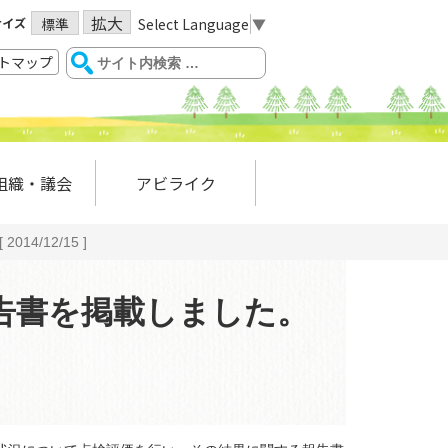
拡大
サイズ
Select Language
▼
標準
トマップ
組織・議会
アビライク
/12/15 ]
告書を掲載しました。