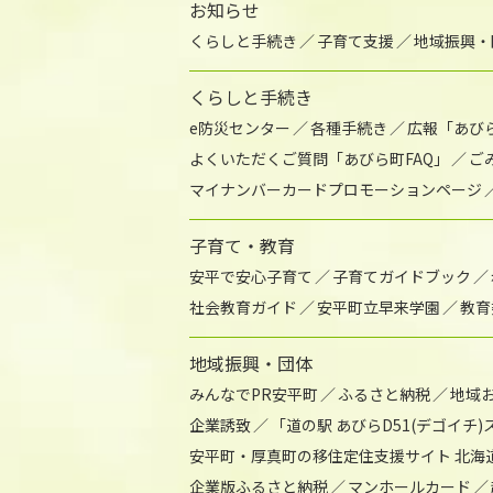
お知らせ
くらしと手続き
子育て支援
地域振興・
くらしと手続き
e防災センター
各種手続き
広報「あび
よくいただくご質問「あびら町FAQ」
ご
マイナンバーカードプロモーションページ
子育て・教育
安平で安心子育て
子育てガイドブック
社会教育ガイド
安平町立早来学園
教育
地域振興・団体
みんなでPR安平町
ふるさと納税
地域
企業誘致
「道の駅 あびらD51(デゴイチ
安平町・厚真町の移住定住支援サイト 北海
企業版ふるさと納税
マンホールカード