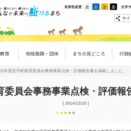
あ
あ
あ
あ
背景色変更
文字
サイ
教育
地域振興・団体
まちの見どころ
行政
25年度安平町教育委員会事務事業点検・評価報告書を掲載しました。 [ 2014
教育委員会事務事業点検・評価報
[ 2014/12/15 ]