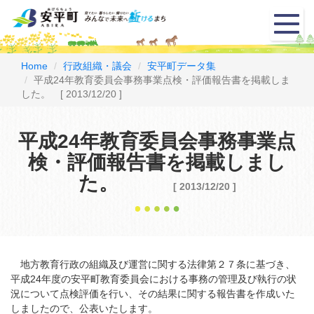
メ
ニ
ュ
ー
Home
行政組織・議会
安平町データ集
平成24年教育委員会事務事業点検・評価報告書を掲載しま
した。 [ 2013/12/20 ]
平成24年教育委員会事務事業点
検・評価報告書を掲載しまし
た。
[ 2013/12/20 ]
地方教育行政の組織及び運営に関する法律第２７条に基づき、
平成24年度の安平町教育委員会における事務の管理及び執行の状
況について点検評価を行い、その結果に関する報告書を作成いた
しましたので、公表いたします。