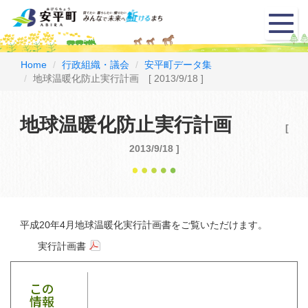
メ
ニ
ュ
ー
Home
行政組織・議会
安平町データ集
地球温暖化防止実行計画 [ 2013/9/18 ]
地球温暖化防止実行計画
[
2013/9/18 ]
平成20年4月地球温暖化実行計画書をご覧いただけます。
実行計画書
この
情報