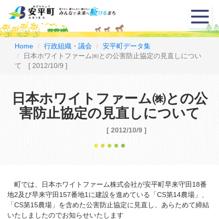
メ
ニ
ュ
ー
Home
行政組織・議会
安平町データ集
日本ホワイトファーム㈱との公害防止協定の見直しについ
て [ 2012/10/9 ]
日本ホワイトファーム㈱との公
害防止協定の見直しについて
[ 2012/10/9 ]
町では、日本ホワイトファーム株式会社が安平町早来守田18番
地2及び早来守田157番地1に建設を進めている「CS第14農場」、
「CS第15農場」を含めた公害防止協定に見直し、あらためて締結
いたしましたのでお知らせいたします