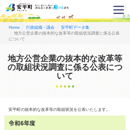
メ
ニ
ュ
ー
Home
行政組織・議会
安平町データ集
地方公営企業の抜本的な改革等の取組状況調査に係る公表
について
地方公営企業の抜本的な改革等
の取組状況調査に係る公表につ
いて
安平町の抜本的な改革等の取組状況を公表いたします。
令和6年度