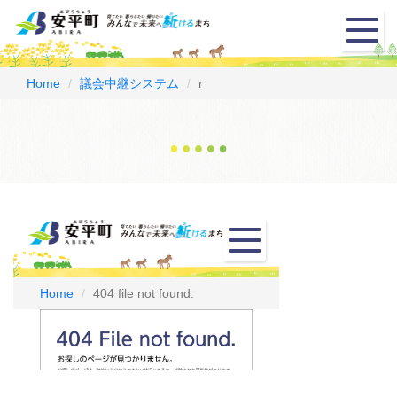
メ
ニ
ュ
ー
Home
議会中継システム
r