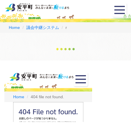
メ
ニ
ュ
ー
Home
議会中継システム
r