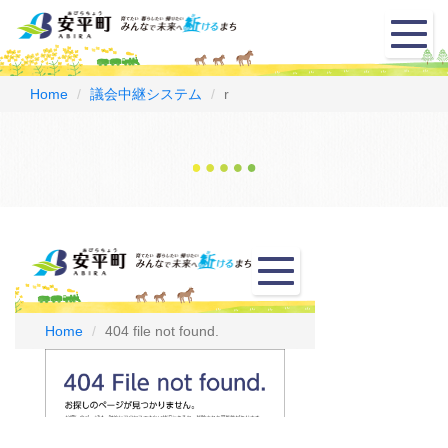
メ
ニ
ュ
ー
Home
議会中継システム
r