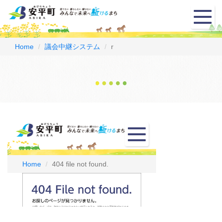
メ
ニ
ュ
ー
Home
議会中継システム
r