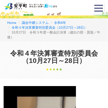
メ
ニ
ュ
ー
Home
議会中継システム
令和4年
令和４年決算審査特別委員会（10月27日～28日）
10月27日 令和３年度一般会計決算（歳出の部・質疑／午
後）
令和４年決算審査特別委員会
（10月27日～28日）