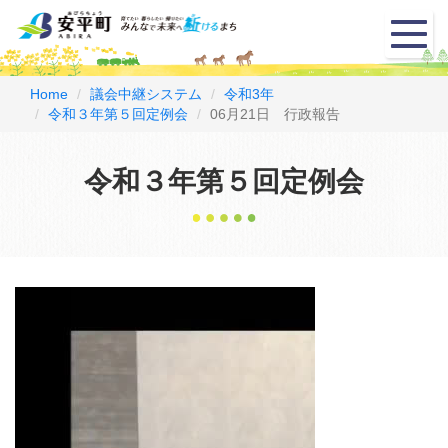
メ
ニ
ュ
ー
Home
議会中継システム
令和3年
令和３年第５回定例会
06月21日 行政報告
令和３年第５回定例会