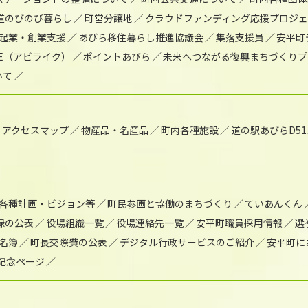
道のびのび暮らし
町営分譲地
クラウドファンディング応援プロジ
起業・創業支援
あびら移住暮らし推進協議会
集落支援員
安平町
IKE（アビライク）
ポイントあびら
未来へつながる復興まちづくりプ
いて
アクセスマップ
物産品・名産品
町内各種施設
道の駅あびらD5
各種計画・ビジョン等
町民参画と協働のまちづくり
ていあんくん
録の公表
役場組織一覧
役場連絡先一覧
安平町職員採用情報
選
名簿
町長交際費の公表
デジタル行政サービスのご紹介
安平町に
年記念ページ