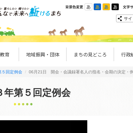
あ
あ
あ
あ
背景色変更
文字
サイ
教育
地域振興・団体
まちの見どころ
行政
第５回定例会
06月21日 開会・会議録署名人の指名・会期の決定・
３年第５回定例会