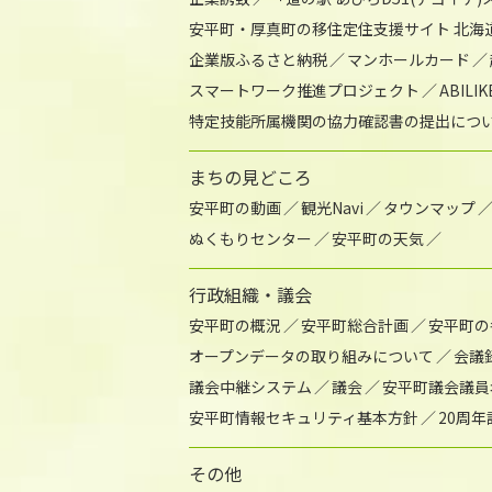
安平町・厚真町の移住定住支援サイト 北海
企業版ふるさと納税
マンホールカード
スマートワーク推進プロジェクト
ABIL
特定技能所属機関の協力確認書の提出につ
まちの見どころ
安平町の動画
観光Navi
タウンマップ
ぬくもりセンター
安平町の天気
行政組織・議会
安平町の概況
安平町総合計画
安平町の
オープンデータの取り組みについて
会議
議会中継システム
議会
安平町議会議員
安平町情報セキュリティ基本方針
20周
その他