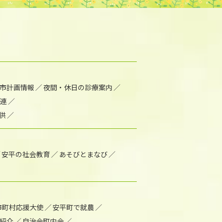
市計画情報
夜間・休日の診療案内
連
供
安平の社会教育
あそびとまなび
市町村応援大使
安平町で就農
紹介
自治会町内会