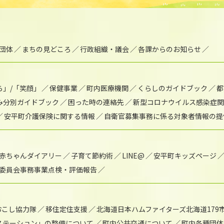
団体
まちの見どころ
行政組織・議会
各課からのお知らせ
ら」/「笑顔」
保健事業
町内医療機関
くらしのガイドブック
都
み分別ガイドブック
困った時の連絡先
新型コロナウイルス感染症関
安平町介護保険に関する情報
自衛官募集事務に係る対象者情報の提
赤ちゃんダイアリー
子育て節約術
LINE@
安平町キッズページ
委員会事務事業点検・評価報告
おこし協力隊
移住定住支援
北海道日本ハムファイターズ北海道179
)ステーション」の整備について
町内公共交通について
町内各種団体