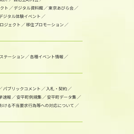
ェクト
デジタル資料館
東京あびら会
デジタル体験イベント
ロジェクト
移住プロモーション
1ステーション
各種イベント情報
パブリックコメント
入札・契約
挙速報
安平町例規集
安平町データ集
おける不当要求行為等への対応について