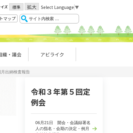
拡大
サイズ
Select Language
▼
標準
トマップ
組織・議会
アビライク
例月出納検査報告
令和３年第５回定
例会
06月21日 開会・会議録署名
人の指名・会期の決定・例月