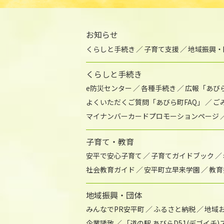
お知らせ
くらしと手続き
子育て支援
地域振興・
くらしと手続き
e防災センター
各種手続き
広報「あび
よくいただくご質問「あびら町FAQ」
ご
マイナンバーカードプロモーションページ
子育て・教育
安平で安心子育て
子育てガイドブック
社会教育ガイド
安平町立早来学園
教育
地域振興・団体
みんなでPR安平町
ふるさと納税
地域
企業誘致
「道の駅 あびらD51(デゴイチ