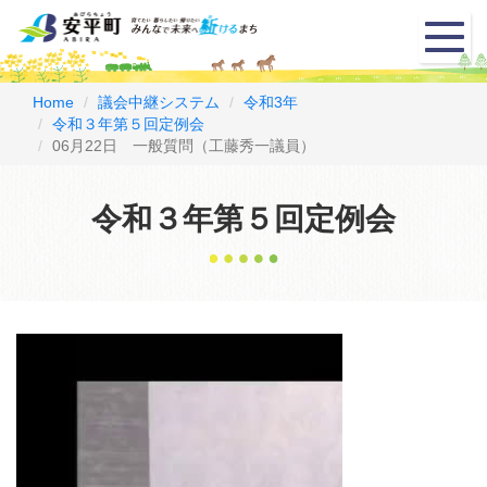
メ
ニ
ュ
ー
Home
議会中継システム
令和3年
令和３年第５回定例会
06月22日 一般質問（工藤秀一議員）
令和３年第５回定例会