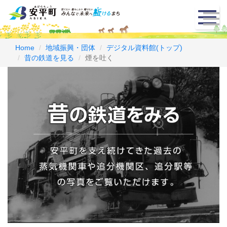
メ
ニ
ュ
ー
Home
地域振興・団体
デジタル資料館(トップ)
昔の鉄道を見る
煙を吐く