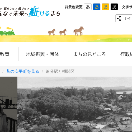
あ
あ
あ
あ
背景色変更
文字
サイ
教育
地域振興・団体
まちの見どころ
行政
昔の安平町を見る
追分駅と機関区