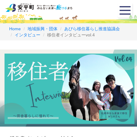
メ
ニ
ュ
ー
Home
地域振興・団体
あびら移住暮らし推進協議会
インタビュー
移住者インタビューvol.4