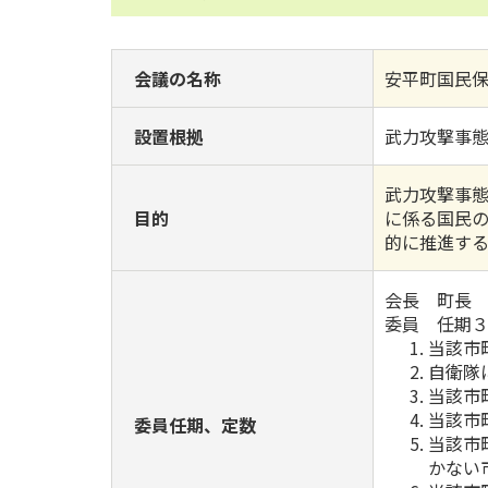
会議の名称
安平町国民
設置根拠
武力攻撃事
武力攻撃事態
目的
に係る国民
的に推進す
会長 町長
委員 任期３
当該市
自衛隊
当該市
当該市
委員任期、定数
当該市
かない