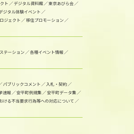
ェクト
デジタル資料館
東京あびら会
デジタル体験イベント
ロジェクト
移住プロモーション
1ステーション
各種イベント情報
パブリックコメント
入札・契約
挙速報
安平町例規集
安平町データ集
おける不当要求行為等への対応について