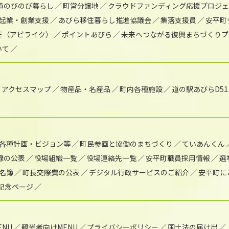
道のびのび暮らし
町営分譲地
クラウドファンディング応援プロジ
起業・創業支援
あびら移住暮らし推進協議会
集落支援員
安平町
IKE（アビライク）
ポイントあびら
未来へつながる復興まちづくりプ
いて
アクセスマップ
物産品・名産品
町内各種施設
道の駅あびらD5
各種計画・ビジョン等
町民参画と協働のまちづくり
ていあんくん
録の公表
役場組織一覧
役場連絡先一覧
安平町職員採用情報
選
名簿
町長交際費の公表
デジタル行政サービスのご紹介
安平町に
年記念ページ
NU
観光者向けMENU
プライバシーポリシー
国土法の届け出