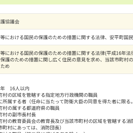
保護協議会
態等における国民の保護のための措置に関する法律、安平町国
等における国民の保護のための措置に関する法律(平成16年法律
の保護のための措置に関し広く住民の意見を求め、当該市町村
るため
年 16人以内
町村の区域を管轄する指定地方行政機関の職員
に所属する者（任命に当たって防衛大臣の同意を得た者に限る
町村の属する都道府県の職員
町村の副市長村長
町村の教育委員会の教育長及び当該市町村の区域を管轄する消
市町村にあっては、消防団長）