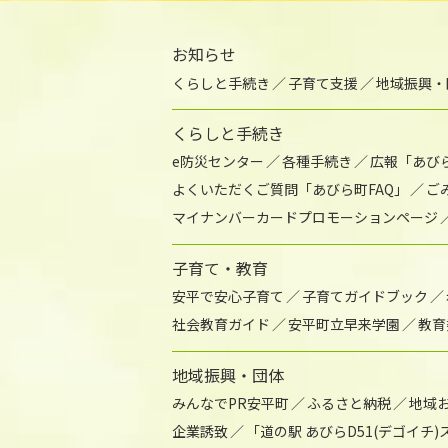
お知らせ
くらしと手続き
子育て支援
地域振興・
くらしと手続き
e防災センター
各種手続き
広報「あび
よくいただくご質問「あびら町FAQ」
ご
マイナンバーカードプロモーションページ
子育て・教育
安平で安心子育て
子育てガイドブック
社会教育ガイド
安平町立早来学園
教育
地域振興・団体
みんなでPR安平町
ふるさと納税
地域
企業誘致
「道の駅 あびらD51(デゴイチ