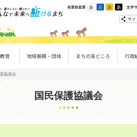
あ
あ
あ
あ
背景色変更
文字
サイ
教育
地域振興・団体
まちの見どころ
行政
護協議会
国民保護協議会