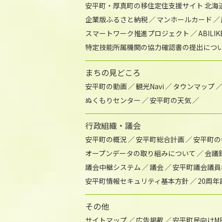
安平町・厚真町の移住定住支援サイト 北海
企業版ふるさと納税
マンホールカード
スマートワーク推進プロジェクト
ABIL
特定技能所属機関の協力確認書の提出につ
まちの見どころ
安平町の動画
観光Navi
タウンマップ
ぬくもりセンター
安平町の天気
行政組織・議会
安平町の概況
安平町総合計画
安平町の
オープンデータの取り組みについて
会議
議会中継システム
議会
安平町議会議員
安平町情報セキュリティ基本方針
20周
その他
サイトマップ
広告掲載
安平町民向けME