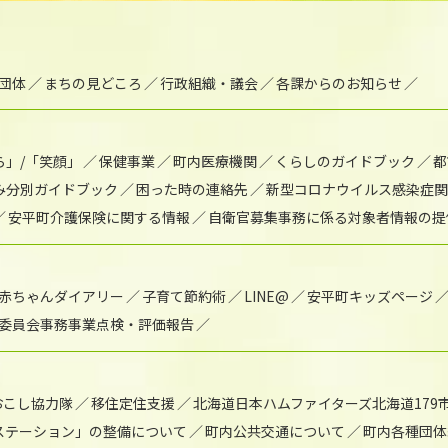
団体
まちの見どころ
行政組織・議会
各課からのお知らせ
ら」/「笑顔」
保健事業
町内医療機関
くらしのガイドブック
都
み分別ガイドブック
困った時の連絡先
新型コロナウイルス感染症関
安平町介護保険に関する情報
自衛官募集事務に係る対象者情報の提
赤ちゃんダイアリー
子育て節約術
LINE@
安平町キッズページ
委員会事務事業点検・評価報告
おこし協力隊
移住定住支援
北海道日本ハムファイターズ北海道179
)ステーション」の整備について
町内公共交通について
町内各種団体