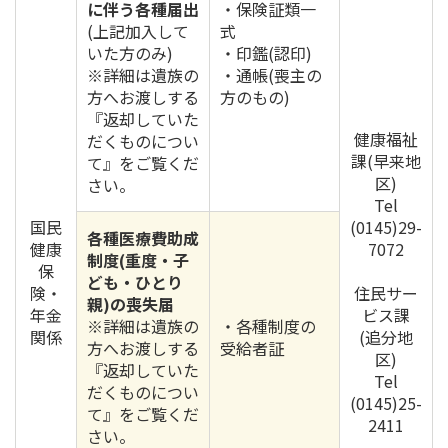
に伴う各種届出
・保険証類一
(上記加入して
式
いた方のみ)
・印鑑(認印)
※詳細は遺族の
・通帳(喪主の
方へお渡しする
方のもの)
『返却していた
健康福祉
だくものについ
課(早来地
て』をご覧くだ
区)
さい。
Tel
国民
(0145)29-
各種医療費助成
健康
7072
制度(重度・子
保
ども・ひとり
険・
住民サー
親)の喪失届
年金
ビス課
※詳細は遺族の
・各種制度の
関係
(追分地
方へお渡しする
受給者証
区)
『返却していた
Tel
だくものについ
(0145)25-
て』をご覧くだ
2411
さい。