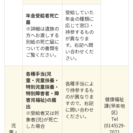
受給していた
年金受給者死亡
年金の種類に
届
応じて窓口・
※詳細は遺族の
持参するもの
方へお渡しする
が異なりま
別紙の死亡届に
す。右記へ問
ついての書類を
い合わせくだ
ご覧ください。
さい。
各種手当(児
童・児童扶養・
各種手当によ
特別児童扶養・
り持参するも
特別障害者・障
のが異なりま
健康福祉
害児福祉)の届
すので、右記
課(早来地
出
に問い合わせ
区)
※受給者又は対
ください。
Tel
象者(児)が死亡
児
(0145)29-
した場合
童・
7071