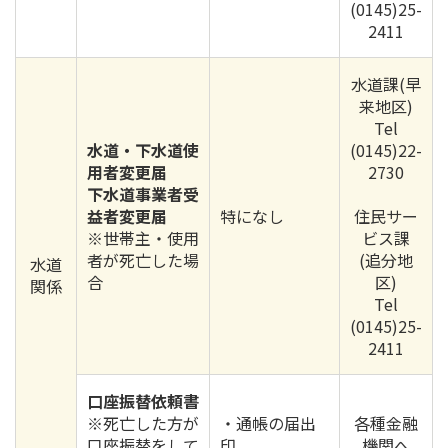
(0145)25-
2411
水道課(早
来地区)
Tel
水道・下水道使
(0145)22-
用者変更届
2730
下水道事業者受
益者変更届
特になし
住民サー
※世帯主・使用
ビス課
者が死亡した場
(追分地
水道
合
区)
関係
Tel
(0145)25-
2411
口座振替依頼書
※死亡した方が
・通帳の届出
各種金融
口座振替をして
印
機関へ