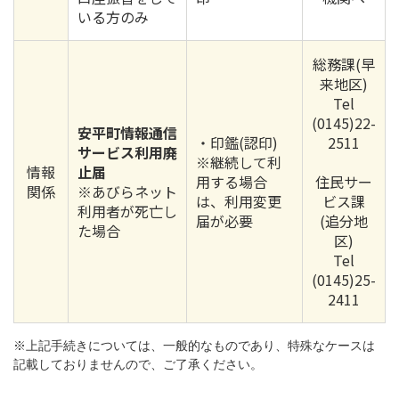
いる方のみ
総務課(早
来地区)
Tel
(0145)22-
安平町情報通信
・印鑑(認印)
2511
サービス利用廃
※継続して利
情報
止届
用する場合
住民サー
関係
※あびらネット
は、利用変更
ビス課
利用者が死亡し
届が必要
(追分地
た場合
区)
Tel
(0145)25-
2411
※上記手続きについては、一般的なものであり、特殊なケースは
記載しておりませんので、ご了承ください。