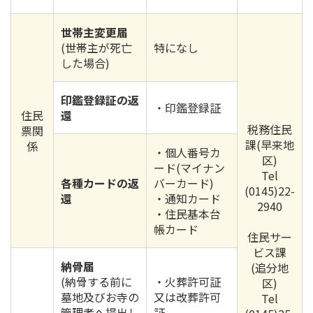
世帯主変更届
(世帯主が死亡
特になし
した場合)
印鑑登録証の返
・印鑑登録証
住民
還
税務住民
票関
課(早来地
係
・個人番号カ
区)
ード(マイナン
Tel
各種カードの返
バーカード)
(0145)22-
還
・通知カード
2940
・住民基本台
帳カード
住民サー
ビス課
納骨届
(追分地
(納骨する前に
・火葬許可証
区)
墓地及びお寺の
又は改葬許可
Tel
管理者へ提出し
証