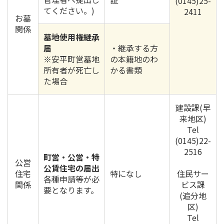
(0145)25-
てください。)
2411
お墓
関係
墓地使用権継承
届
・継承する方
※安平町営墓地
の本籍地のわ
所有者が死亡し
かる書類
た場合
建設課(早
来地区)
Tel
(0145)22-
2516
町営・公営・特
公営
公賃住宅の届出
住宅
特になし
住民サー
各種申請等が必
関係
ビス課
要となります。
(追分地
区)
Tel