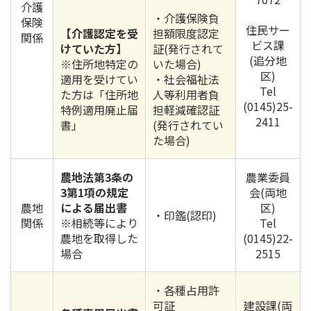
介護
・介護保険負
保険
住民サー
【介護認定を受
担額限度認定
関係
ビス課
けていた方】
証(発行されて
(追分地
※住所地特定の
いた場合)
区)
適用を受けてい
・社会福祉法
Tel
た方は「住所地
人等利用者負
(0145)25-
特例適用廃止届
担軽減確認証
2411
書」
(発行されてい
た場合)
農地法第3条の
農業委員
3第1項の規定
会(両地
農地
による届出書
区)
・印鑑(認印)
関係
※相続等により
Tel
農地を取得した
(0145)22-
場合
2515
・各種占用許
可証
建設課(両