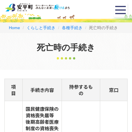
メ
ニ
ュ
ー
Home
くらしと手続き
各種手続き
死亡時の手続き
死亡時の手続き
項
持参するも
手続き内容
窓口
目
の
国民健康保険の
資格喪失届等
後期高齢者医療
制度の資格喪失