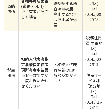
各種専用届出書
※継続する場
地区)
道路
(道路・河川)
合は継続届、
Tel
関係
※占有者が死亡
廃止する場合
(0145)29-
した場合
は廃止届が必
7075
要
税務住民
課(早来地
区)
Tel
相続人代表者指
(0145)22-
定届兼固定資産
・相続人代表
2513
税金
現所有者申告書
者名義の口座
関係
※お手数ですが
番号がわかる
住民サー
一度お問い合わ
もの
ビス課
せください。
(追分地
区)
Tel
(0145)25-
2411