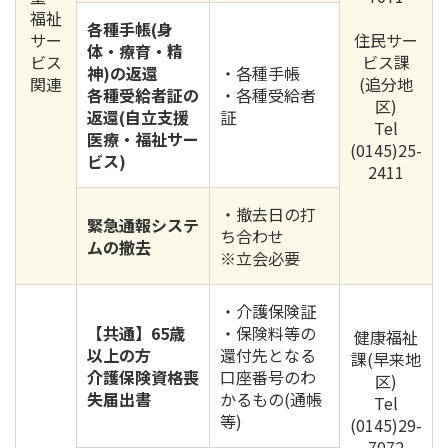
福祉
各種手帳(身
サー
住民サー
体・療育・精
ビス
ビス課
神)の返還
・各種手帳
関連
(追分地
各種受給者証の
・各種受給者
区)
返還(自立支援
証
Tel
医療・福祉サー
(0145)25-
ビス)
2411
・撤去日の打
緊急通報システ
ち合わせ
ムの撤去
※立会必要
・介護保険証
【共通】65歳
・保険料等の
健康福祉
以上の方
還付先となる
課(早来地
介護保険資格喪
口座番号のわ
区)
失届出書
かるもの(通帳
Tel
等)
(0145)29-
7072