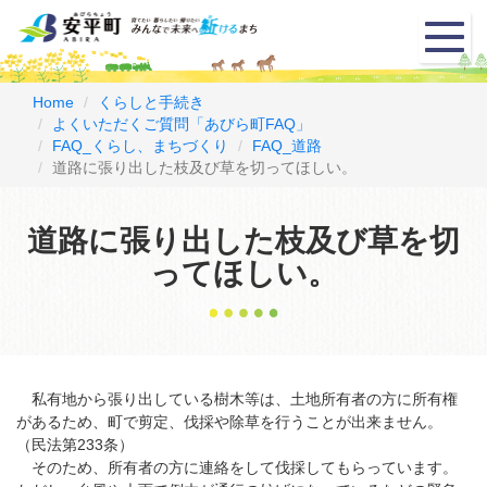
メ
ニ
ュ
ー
Home
くらしと手続き
よくいただくご質問「あびら町FAQ」
FAQ_くらし、まちづくり
FAQ_道路
道路に張り出した枝及び草を切ってほしい。
道路に張り出した枝及び草を切
ってほしい。
私有地から張り出している樹木等は、土地所有者の方に所有権
があるため、町で剪定、伐採や除草を行うことが出来ません。
（民法第233条）
そのため、所有者の方に連絡をして伐採してもらっています。