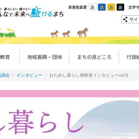
あ
あ
あ
あ
背景色変更
文字
サイ
教育
地域振興・団体
まちの見どころ
行政
協議会
インタビュー
おためし暮らし体験者インタビューvol.6