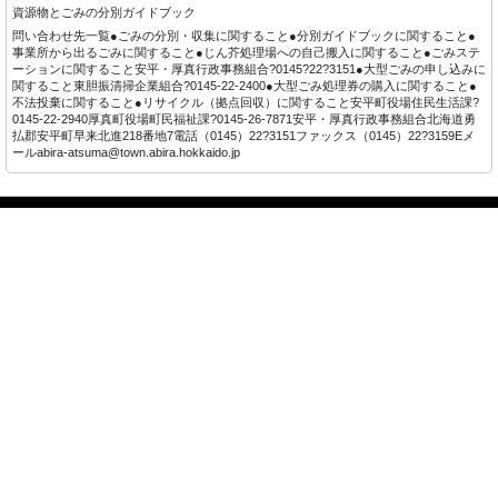
資源物とごみの分別ガイドブック
問い合わせ先一覧●ごみの分別・収集に関すること●分別ガイドブックに関すること●
事業所から出るごみに関すること●じん芥処理場への自己搬入に関すること●ごみステ
ーションに関すること安平・厚真行政事務組合?0145?22?3151●大型ごみの申し込みに
関すること東胆振清掃企業組合?0145-22-2400●大型ごみ処理券の購入に関すること●
不法投棄に関すること●リサイクル（拠点回収）に関すること安平町役場住民生活課?
0145-22-2940厚真町役場町民福祉課?0145-26-7871安平・厚真行政事務組合北海道勇
払郡安平町早来北進218番地7電話（0145）22?3151ファックス（0145）22?3159Eメ
ールabira-atsuma@town.abira.hokkaido.jp